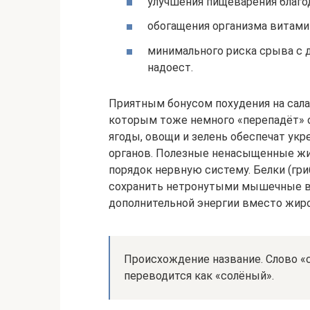
улучшения пищеварения благод
обогащения организма витами
минимального риска срыва с д
надоест.
Приятным бонусом похудения на сала
которым тоже немного «перепадёт» о
ягоды, овощи и зелень обеспечат укр
органов. Полезные ненасыщенные жи
порядок нервную систему. Белки (гри
сохранить нетронутыми мышечные во
дополнительной энергии вместо жиро
Происхождение название. Слово «с
переводится как «солёный».