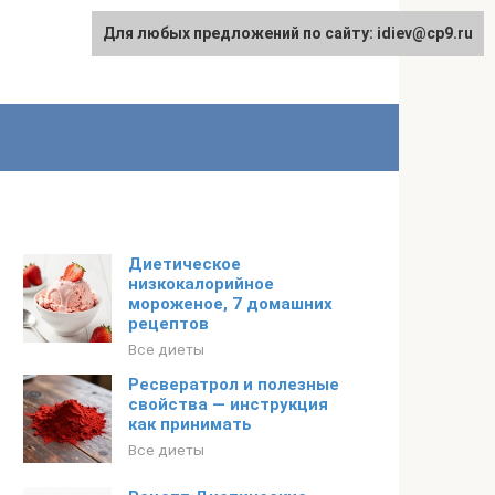
Для любых предложений по сайту: idiev@cp9.ru
Диетическое
низкокалорийное
мороженое, 7 домашних
рецептов
Все диеты
Ресвератрол и полезные
свойства — инструкция
как принимать
Все диеты