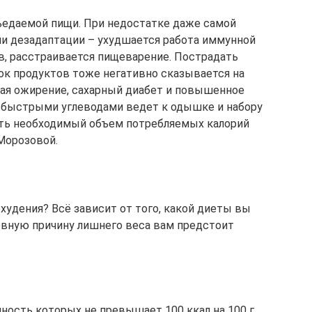
ъедаемой пищи. При недостатке даже самой
и дезадаптации – ухудшается работа иммунной
, расстраивается пищеварение. Пострадать
ок продуктов тоже негативно сказывается на
ая ожирение, сахарный диабет и повышенное
и быстрыми углеводами ведет к одышке и набору
ать необходимый объем потребляемых калорий
Морозовой.
худения? Всё зависит от того, какой диеты вы
овную причину лишнего веса вам предстоит
ность которых не превышает 100 ккал на 100 г