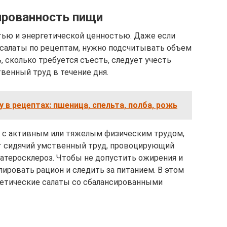
ированность пищи
тью и энергетической ценностью. Даже если
 салаты по рецептам, нужно подсчитывать объем
, сколько требуется съесть, следует учесть
венный труд в течение дня.
у в рецептах: пшеница, спельта, полба, рожь
х с активным или тяжелым физическим трудом,
ет сидячий умственный труд, провоцирующий
атеросклероз. Чтобы не допустить ожирения и
лировать рацион и следить за питанием. В этом
етические салаты со сбалансированными