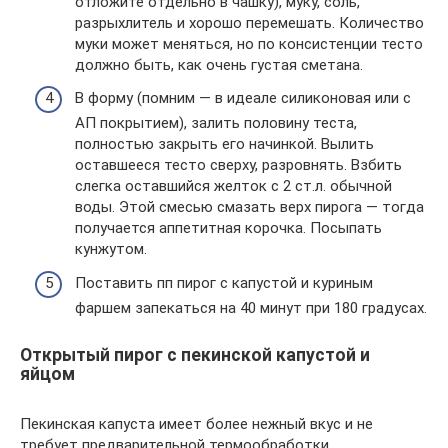
отложите отдельно в чашку), муку, соль,
разрыхлитель и хорошо перемешать. Количество
муки может меняться, но по консистенции тесто
должно быть, как очень густая сметана.
В форму (помним — в идеале силиконовая или с
АП покрытием), залить половину теста,
полностью закрыть его начинкой. Вылить
оставшееся тесто сверху, разровнять. Взбить
слегка оставшийся желток с 2 ст.л. обычной
воды. Этой смесью смазать верх пирога — тогда
получается аппетитная корочка. Посыпать
кунжутом.
Поставить пп пирог с капустой и куриным
фаршем запекаться на 40 минут при 180 градусах.
Открытый пирог с пекинской капустой и
яйцом
Пекинская капуста имеет более нежный вкус и не
требует предварительной термообработки.