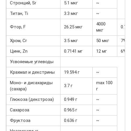
Стронций, Sr
5.1 мкг
~
Титан, Ti
3.3 мкг
~
4000
Фтор, F
26.25 мкг
0.7%
мкг
Хром, Cr
3.5 мкг
50 мкг
7%
Цинк, Zn
0.7141 мг
12 мг
6%
Усвояемые углеводы
Крахмал и декстрины
19.594 г
~
Моно- и дисахариды
max 100
3.7 г
(сахара)
г
Глюкоза (декстроза)
0.949 г
~
Сахароза
0.965 г
~
Фруктоза
0.636 г
~