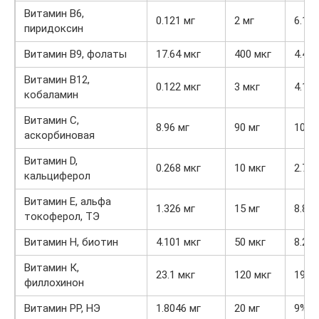
Витамин В6,
0.121 мг
2 мг
6.1%
пиридоксин
Витамин В9, фолаты
17.64 мкг
400 мкг
4.4%
Витамин В12,
0.122 мкг
3 мкг
4.1%
кобаламин
Витамин C,
8.96 мг
90 мг
10%
аскорбиновая
Витамин D,
0.268 мкг
10 мкг
2.7%
кальциферол
Витамин Е, альфа
1.326 мг
15 мг
8.8%
токоферол, ТЭ
Витамин Н, биотин
4.101 мкг
50 мкг
8.2%
Витамин К,
23.1 мкг
120 мкг
19.3
филлохинон
Витамин РР, НЭ
1.8046 мг
20 мг
9%