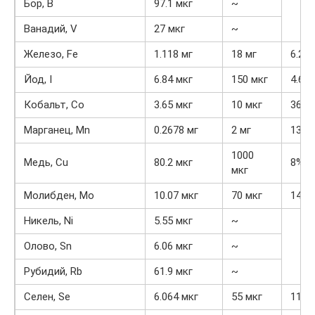
Бор, B
97.1 мкг
~
Ванадий, V
27 мкг
~
Железо, Fe
1.118 мг
18 мг
6.2%
Йод, I
6.84 мкг
150 мкг
4.6%
Кобальт, Co
3.65 мкг
10 мкг
36.5
Марганец, Mn
0.2678 мг
2 мг
13.4
1000
Медь, Cu
80.2 мкг
8%
мкг
Молибден, Mo
10.07 мкг
70 мкг
14.4
Никель, Ni
5.55 мкг
~
Олово, Sn
6.06 мкг
~
Рубидий, Rb
61.9 мкг
~
Селен, Se
6.064 мкг
55 мкг
11%