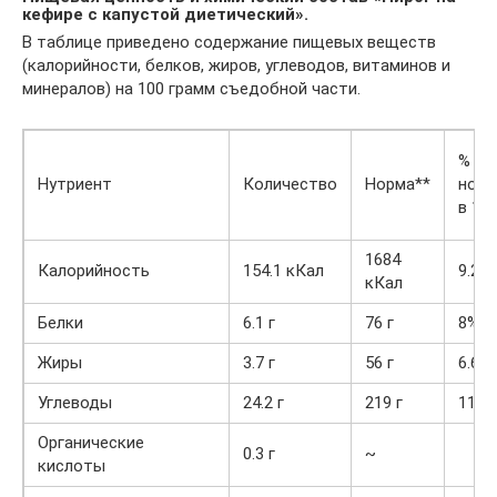
кефире с капустой диетический».
В таблице приведено содержание пищевых веществ
(калорийности, белков, жиров, углеводов, витаминов и
минералов) на 100 грамм съедобной части.
% от
Нутриент
Количество
Норма**
нор
в 100
1684
Калорийность
154.1 кКал
9.2%
кКал
Белки
6.1 г
76 г
8%
Жиры
3.7 г
56 г
6.6%
Углеводы
24.2 г
219 г
11.1
Органические
0.3 г
~
кислоты