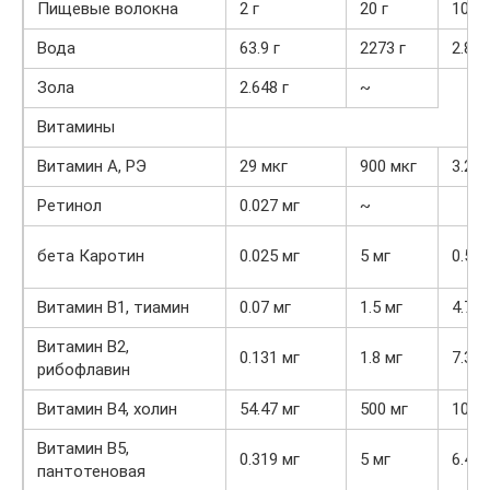
Пищевые волокна
2 г
20 г
10%
Вода
63.9 г
2273 г
2.8%
Зола
2.648 г
~
Витамины
Витамин А, РЭ
29 мкг
900 мкг
3.2%
Ретинол
0.027 мг
~
бета Каротин
0.025 мг
5 мг
0.5%
Витамин В1, тиамин
0.07 мг
1.5 мг
4.7%
Витамин В2,
0.131 мг
1.8 мг
7.3%
рибофлавин
Витамин В4, холин
54.47 мг
500 мг
10.9
Витамин В5,
0.319 мг
5 мг
6.4%
пантотеновая