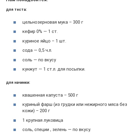
для теста:
цельнозерновая мука – 300 г
кефир 0% — 1 ст.
куриное яйцо – 1 шт.
сода — 0,5 ч.л.
соль — по вкусу
кунжут — 1 ст.л. для посыпки.
для начинки:
квашенная капуста – 500 г
куриный фарш (из грудки или нежирного мяса без
кожи) – 200 г
1 крупная луковица
соль, специи , зелень — по вкусу.