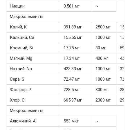
Ниацин
0.561 мг
~
Макроэлементы
Калий, K
391.89 мг
2500 мг
15.7
Кальций, Ca
155.55 мг
1000 мг
15.6
Кремний, Si
17.75 мг
30 мг
59.2
Магний, Mg
17.34 мг
400 мг
4.3%
Натрий, Na
423.83 мг
1300 мг
32.6
Сера, S
72.47 мг
1000 мг
7.2%
Фосфор, P
228.5 мг
800 мг
28.6
Хлор, Cl
665.97 мг
2300 мг
29%
Микроэлементы
Алюминий, Al
553 мкг
~