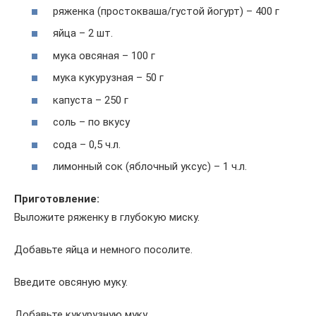
ряженка (простокваша/густой йогурт) – 400 г
яйца – 2 шт.
мука овсяная – 100 г
мука кукурузная – 50 г
капуста – 250 г
соль – по вкусу
сода – 0,5 ч.л.
лимонный сок (яблочный уксус) – 1 ч.л.
Приготовление:
Выложите ряженку в глубокую миску.
Добавьте яйца и немного посолите.
Введите овсяную муку.
Добавьте кукурузную муку.