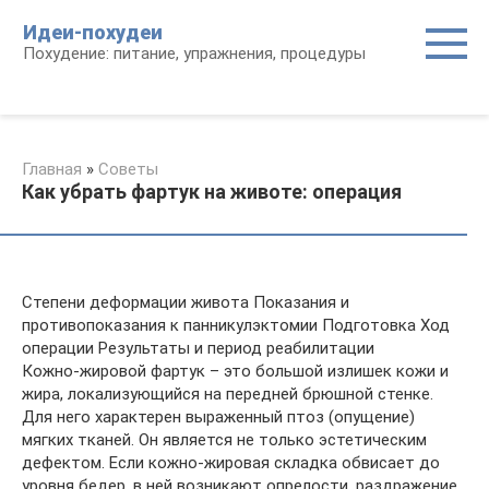
Перейти
Идеи-похудеи
к
Похудение: питание, упражнения, процедуры
контенту
Главная
»
Советы
Как убрать фартук на животе: операция
Степени деформации живота Показания и
противопоказания к панникулэктомии Подготовка Ход
операции Результаты и период реабилитации
Кожно-жировой фартук – это большой излишек кожи и
жира, локализующийся на передней брюшной стенке.
Для него характерен выраженный птоз (опущение)
мягких тканей. Он является не только эстетическим
дефектом. Если кожно-жировая складка обвисает до
уровня бедер, в ней возникают опрелости, раздражение,