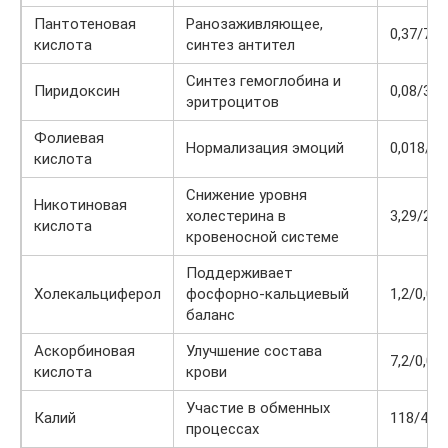
Пантотеновая
Ранозаживляющее,
0,37/7,5
кислота
синтез антител
Синтез гемоглобина и
Пиридоксин
0,08/3,9
эритроцитов
Фолиевая
Нормализация эмоций
0,018/4,
кислота
Снижение уровня
Никотиновая
холестерина в
3,29/2,6
кислота
кровеносной системе
Поддерживает
Холекальциферол
фосфорно-кальциевый
1,2/0,0
баланс
Аскорбиновая
Улучшение состава
7,2/0,0
кислота
крови
Участие в обменных
Калий
118/4,7
процессах