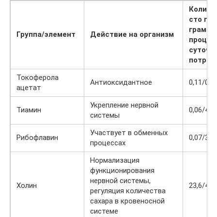
Количе
сто гра
граммы
Группа/элемент
Действие на организм
процен
суточн
потреб
Токоферола
Антиоксидантное
0,11/0,7
ацетат
Укрепление нервной
Тиамин
0,06/4,0
системы
Участвует в обменных
Рибофлавин
0,07/3,8
процессах
Нормализация
функционирования
нервной системы,
Холин
23,6/4,7
регуляция количества
сахара в кровеносной
системе