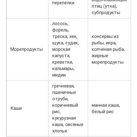
перепелки
птиц (утка),
субпродукты
лосось,
форель,
треска, хек,
консервы из
щука, судак,
рыбы, икра,
Морепродукты
морская
копченая рыба,
капуста,
жирные
креветки,
морепродукты
кальмары,
мидии
гречневая,
пшеничные
отруби,
коричневый
манная каша,
Каши
рис,
белый рис
кукурузная
каша, овсяные
хлопья