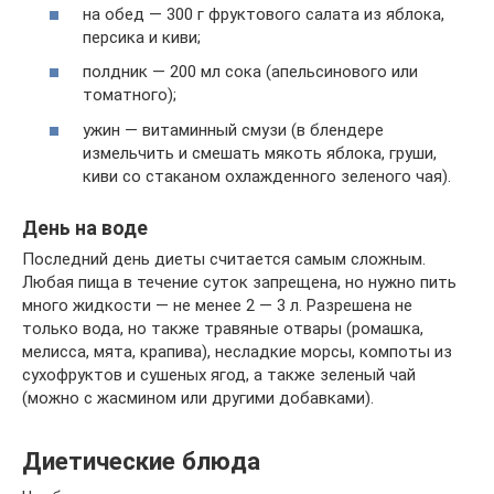
на обед — 300 г фруктового салата из яблока,
персика и киви;
полдник — 200 мл сока (апельсинового или
томатного);
ужин — витаминный смузи (в блендере
измельчить и смешать мякоть яблока, груши,
киви со стаканом охлажденного зеленого чая).
День на воде
Последний день диеты считается самым сложным.
Любая пища в течение суток запрещена, но нужно пить
много жидкости — не менее 2 — 3 л. Разрешена не
только вода, но также травяные отвары (ромашка,
мелисса, мята, крапива), несладкие морсы, компоты из
сухофруктов и сушеных ягод, а также зеленый чай
(можно с жасмином или другими добавками).
Диетические блюда