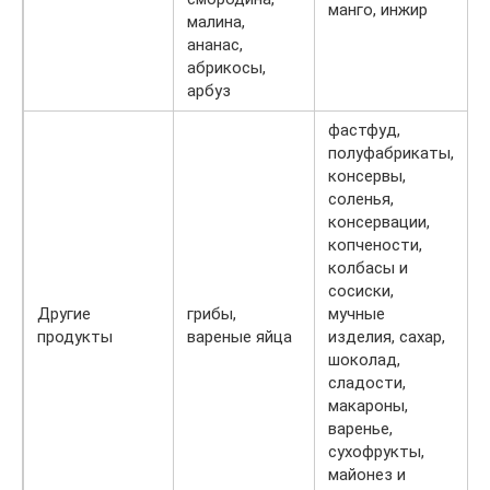
манго, инжир
малина,
ананас,
абрикосы,
арбуз
фастфуд,
полуфабрикаты,
консервы,
соленья,
консервации,
копчености,
колбасы и
сосиски,
Другие
грибы,
мучные
продукты
вареные яйца
изделия, сахар,
шоколад,
сладости,
макароны,
варенье,
сухофрукты,
майонез и