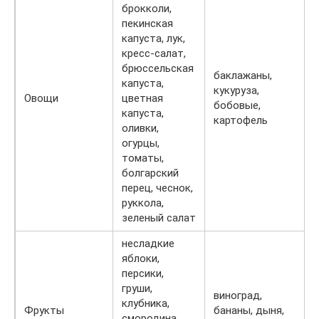
брокколи,
пекинская
капуста, лук,
кресс-салат,
брюссельская
баклажаны,
капуста,
кукуруза,
Овощи
цветная
бобовые,
капуста,
картофель
оливки,
огурцы,
томаты,
болгарский
перец, чеснок,
руккола,
зеленый салат
несладкие
яблоки,
персики,
груши,
виноград,
клубника,
Фрукты
бананы, дыня,
смородина,