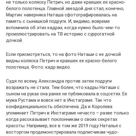
не только коляску Петрич, но даже краешек ее красно-
белого полотенца. Главной звездой дня стал, конечно,
Мартин: наверняка Наташа сфотографировалась на
память с сынишкой подруги. И, видимо, вовремя
вспомнила об этих кадрах, когда нужно было чем-то
проиллюстрировать на ТВ историю с суррогатной
дочкой.
Если присмотреться, то на фото Наташи с ее дочкой
видны коляска Петрич и краешек ее красно-белого
полотенца. Фото: кадр видео.
Судя по всему, Александра против затеи подруги
возражать не стала. Тем более, что кадры Наташи с
сыном на руках она ранее не публиковала в соцсетях. Ее
мужа Рустама и вовсе нет в Инстаграме. Так что
конфиденциальность обеспечена. Да и Королева
упоминает Петрич в Инстаграме нечасто – разве только
когда рассказывает поклонникам о своих секретах
красоты. Например, все в том же 2019 году Наталья с
восторгом продемонстрировала подписчикам чудо-