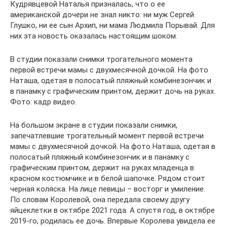
Кудрявцевой Наталья призналась, что о ее
американской дочери не знал никто: ни муж Сергей
Глушко, ни ее сын Архип, ни мама Людмила Порывай. Для
них эта новость оказалась настоящим шоком.
В студии показали снимки трогательного момента
первой встречи мамы с двухмесячной дочкой. На фото
Наташа, одетая в полосатый пляжный комбинезончик и
в панамку с графическим принтом, держит дочь на руках.
Фото: кадр видео.
На большом экране в студии показали снимки,
запечатлевшие трогательный момент первой встречи
мамы с двухмесячной дочкой. На фото Наташа, одетая в
полосатый пляжный комбинезончик и в панамку с
графическим принтом, держит на руках младенца в
красном костюмчике и в белой шапочке. Рядом стоит
черная коляска. На лице певицы – восторг и умиление.
По словам Королевой, она передала своему другу
яйцеклетки в октябре 2021 года. А спустя год, в октябре
2019-го, родилась ее дочь. Впервые Королева увидела ее