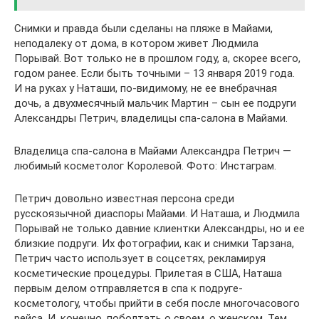
Снимки и правда были сделаны на пляже в Майами,
неподалеку от дома, в котором живет Людмила
Порывай. Вот только не в прошлом году, а, скорее всего,
годом ранее. Если быть точными – 13 января 2019 года.
И на руках у Наташи, по-видимому, не ее внебрачная
дочь, а двухмесячный мальчик Мартин – сын ее подруги
Александры Петрич, владелицы спа-салона в Майами.
Владелица спа-салона в Майами Александра Петрич —
любимый косметолог Королевой. Фото: Инстаграм.
Петрич довольно известная персона среди
русскоязычной диаспоры Майами. И Наташа, и Людмила
Порывай не только давние клиентки Александры, но и ее
близкие подруги. Их фотографии, как и снимки Тарзана,
Петрич часто использует в соцсетях, рекламируя
косметические процедуры. Прилетая в США, Наташа
первым делом отправляется в спа к подруге-
косметологу, чтобы прийти в себя после многочасового
рейса. И, конечно, поболтать о своем, о женском. Тем