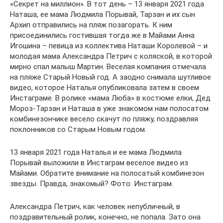
«Секрет на миллион». В тот день – 13 января 2021 года
Наташа, ее мама Людмила Порывай, Тарзан и их сын
Архип отправились на пляж позагорать. К ним
присоединились гостившая тогда же в Майами Анна
Игошина – певица из коллектива Наташи Королевой – и
молодая мама Александра Петрич с коляской, в которой
мирно спал малыш Мартин. Веселая компания отмечала
на пляже Старый Новый год. А заодно снимала шутливое
видео, которое Наталья опубликовала затем в своем
Инстаграме. В ролике «мама Люба» в костюме елки, Дед
Мороз-Тарзан и Наташа в уже знакомом нам полосатом
комбинезончике весело скачут по пляжу, поздравляя
поклонников со Старым Новым годом.
13 января 2021 года Наталья и ее мама Людмила
Порывай выложили в Инстаграм веселое видео из
Майами. Обратите внимание на полосатый комбинезон
звезды. Правда, знакомый? Фото: Инстаграм.
Александра Петрич, как человек непубличный, в
поздравительный ролик, конечно, не попала. Зато она