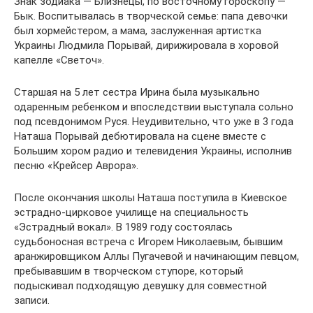
Знак зодиака — Близнецы, по восточному гороскопу —
Бык. Воспитывалась в творческой семье: папа девочки
был хормейстером, а мама, заслуженная артистка
Украины Людмила Порывай, дирижировала в хоровой
капелле «Светоч».
Старшая на 5 лет сестра Ирина была музыкально
одаренным ребенком и впоследствии выступала сольно
под псевдонимом Руся. Неудивительно, что уже в 3 года
Наташа Порывай дебютировала на сцене вместе с
Большим хором радио и телевидения Украины, исполнив
песню «Крейсер Аврора».
После окончания школы Наташа поступила в Киевское
эстрадно-цирковое училище на специальность
«Эстрадный вокал». В 1989 году состоялась
судьбоносная встреча с Игорем Николаевым, бывшим
аранжировщиком Аллы Пугачевой и начинающим певцом,
пребывавшим в творческом ступоре, который
подыскивал подходящую девушку для совместной
записи.