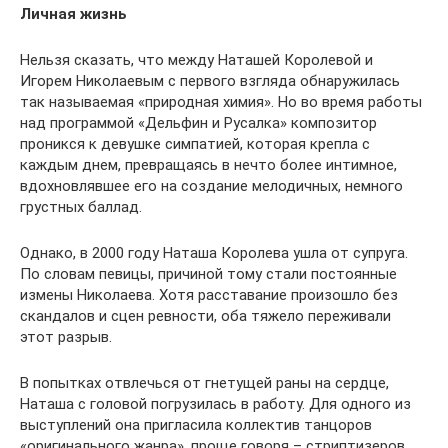
Личная жизнь
Нельзя сказать, что между Наташей Королевой и
Игорем Николаевым с первого взгляда обнаружилась
так называемая «природная химия». Но во время работы
над программой «Дельфин и Русалка» композитор
проникся к девушке симпатией, которая крепла с
каждым днем, превращаясь в нечто более интимное,
вдохновлявшее его на создание мелодичных, немного
грустных баллад.
Однако, в 2000 году Наташа Королева ушла от супруга.
По словам певицы, причиной тому стали постоянные
измены Николаева. Хотя расставание произошло без
скандалов и сцен ревности, оба тяжело переживали
этот разрыв.
В попытках отвлечься от гнетущей раны на сердце,
Наташа с головой погрузилась в работу. Для одного из
выступлений она пригласила коллектив танцоров
«оригинального жанра», проще говоря – стриптизеров.