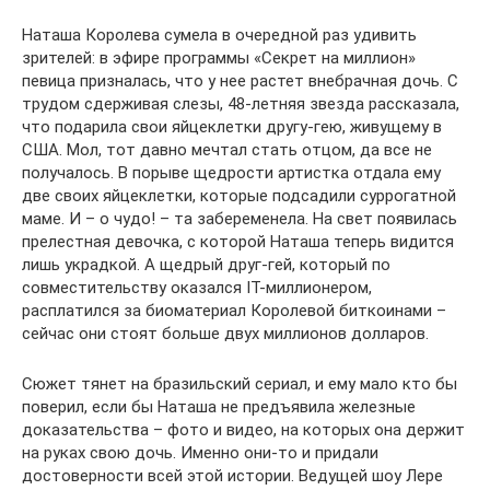
Наташа Королева сумела в очередной раз удивить
зрителей: в эфире программы «Секрет на миллион»
певица призналась, что у нее растет внебрачная дочь. С
трудом сдерживая слезы, 48-летняя звезда рассказала,
что подарила свои яйцеклетки другу-гею, живущему в
США. Мол, тот давно мечтал стать отцом, да все не
получалось. В порыве щедрости артистка отдала ему
две своих яйцеклетки, которые подсадили суррогатной
маме. И – о чудо! – та забеременела. На свет появилась
прелестная девочка, с которой Наташа теперь видится
лишь украдкой. А щедрый друг-гей, который по
совместительству оказался IT-миллионером,
расплатился за биоматериал Королевой биткоинами –
сейчас они стоят больше двух миллионов долларов.
Сюжет тянет на бразильский сериал, и ему мало кто бы
поверил, если бы Наташа не предъявила железные
доказательства – фото и видео, на которых она держит
на руках свою дочь. Именно они-то и придали
достоверности всей этой истории. Ведущей шоу Лере