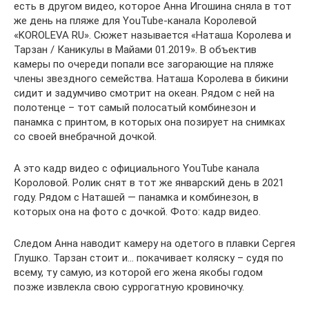
есть в другом видео, которое Анна Игошина сняла в тот
же день на пляже для YouTube-канала Королевой
«KOROLEVA RU». Сюжет называется «Наташа Королева и
Тарзан / Каникулы в Майами 01.2019». В объектив
камеры по очереди попали все загорающие на пляже
члены звездного семейства. Наташа Королева в бикини
сидит и задумчиво смотрит на океан. Рядом с ней на
полотенце – тот самый полосатый комбинезон и
панамка с принтом, в которых она позирует на снимках
со своей внебрачной дочкой.
А это кадр видео с официального YouTube канала
Короловой. Ролик снят в тот же январский день в 2021
году. Рядом с Наташей — панамка и комбинезон, в
которых она на фото с дочкой. Фото: кадр видео.
Следом Анна наводит камеру на одетого в плавки Сергея
Глушко. Тарзан стоит и… покачивает коляску – судя по
всему, ту самую, из которой его жена якобы годом
позже извлекла свою суррогатную кровиночку.