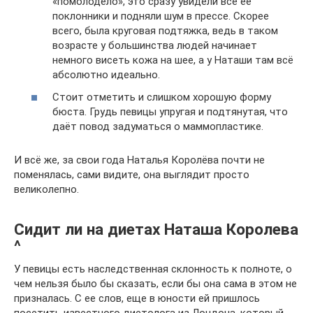
«помолодело», это сразу увидели все её
поклонники и подняли шум в прессе. Скорее
всего, была круговая подтяжка, ведь в таком
возрасте у большинства людей начинает
немного висеть кожа на шее, а у Наташи там всё
абсолютно идеально.
Стоит отметить и слишком хорошую форму
бюста. Грудь певицы упругая и подтянутая, что
даёт повод задуматься о маммопластике.
И всё же, за свои года Наталья Королёва почти не
поменялась, сами видите, она выглядит просто
великолепно.
Сидит ли на диетах Наташа Королева
^
У певицы есть наследственная склонность к полноте, о
чем нельзя было бы сказать, если бы она сама в этом не
призналась. С ее слов, еще в юности ей пришлось
посетить известного диетолога из Лондона, который