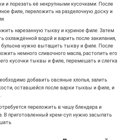
ки и порезать её некрупными кусочками. После
иное филе, переложить на разделочную доску и
и.
жить нарезанную тыкву и куриное филе. Затем
ь охлаждённой водой и варить после закипания,
з бульона нужно вытащить тыкву и филе. После
ложить немного сливочного масла, растопить его
него кусочки тыквы и филе, перемешать и слегка
еобходимо добавить овсяные хлопья, залить
сти, оставшейся после варки тыквы и филе, и
.
требуется переложить в чашу блендера и
а. В приготовленный крем-суп нужно засыпать
шать.