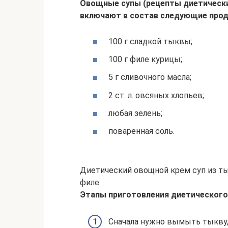
Овощные супы (рецепты диетические
включают в состав следующие прод
100 г сладкой тыквы;
100 г филе курицы;
5 г сливочного масла;
2 ст. л. овсяных хлопьев;
любая зелень;
поваренная соль.
Диетический овощной крем суп из ты
филе
Этапы приготовления диетического 
Сначала нужно вымыть тыкву,