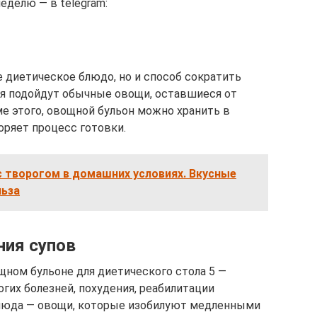
еделю — в telegram:
е диетическое блюдо, но и способ сократить
ния подойдут обычные овощи, оставшиеся от
ме этого, овощной бульон можно хранить в
оряет процесс готовки.
 творогом в домашних условиях. Вкусные
льза
ния супов
щном бульоне для диетического стола 5 —
огих болезней, похудения, реабилитации
люда — овощи, которые изобилуют медленными