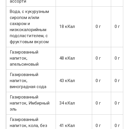
ассорти
Вода, с кукурузным
сиропом и/или
сахаром и
18 кКал
0 г
0 г
низкокалорийным
подсластителем, с
фруктовым вкусом
Газированный
напиток,
48 кКал
0 г
0 г
апельсиновый
Газированный
напиток,
43 кКал
0 г
0 г
виноградная сода
Газированный
напиток, Имбирный
34 кКал
0 г
0 г
эль
Газированный
напиток, кола, без
41 кКал
0 г
0 г