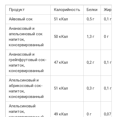
Продукт
Калорийность
Белки
Жиры
Айвовый сок
51 кКал
0,5 г
0,1 г
Ананасовый и
апельсиновый сок
50 кКал
1,3 г
0 г
напиток,
консервированный
Ананасовый и
грейпфрутовый сок-
47 кКал
0,2 г
0,1 г
напиток,
консервированный
Апельсиновый и
абрикосовый сок-
51 кКал
0,3 г
0,1 г
напиток,
консервированный
Апельсиновый
напиток,
49 кКал
0 г
0,07 г