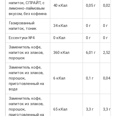
напиток, СПРАЙТ, с
40 кКал
0,05 г
0,02 г
лимонно-лаймовым
вкусом, без кофеина
Газированный
34 кКал
0 г
0 г
напиток, тоник
Ессентуки №4
0 кКал
0 г
0 г
Заменитель кофе,
напиток из злаков,
360 кКал
6,01 г
2,52 г
порошок
Заменитель кофе,
напиток из злаков,
порошок,
6 кКал
0,1 г
0,04 г
приготовленный на
воде
Заменитель кофе,
напиток из злаков,
порошок,
65 кКал
3,3 г
3,3 г
приготовленный на