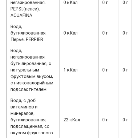
негазированная,
0 кКал
0 г
0 г
PEPSI,(пепси),
AQUAFINA
Вода,
бутилированная,
0 кКал
0 г
0 г
Перье, PERRIER
Вода,
негазированная,
бутылированная, с
натуральным
1 кКал
0 г
0 г
фруктовым вкусом,
с низкокалорийным
подсластителем
Вода, с доб.
витаминов и
минералов,
бутилированная,
22 кКал
0 г
0 г
подслащенная, со
вкусом фруктового