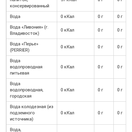
консервированный
Вода
0 кКал
0 г
0 г
Вода «Ливония» (г.
0 кКал
0 г
0 г
Владивосток)
Вода «Перье»
0 кКал
0 г
0 г
(PERRIER)
Вода
водопроводная
0 кКал
0 г
0 г
питьевая
Вода
водопроводная,
0 кКал
0 г
0 г
городская
Вода колодезная (из
подземного
0 кКал
0 г
0 г
источника)
Вода,