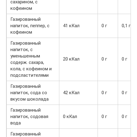
сахарином, с
кофеином
Газированный
напиток, пеппер, с
41 кКал
0 г
0,1 г
кофеином
Газированный
напиток, с
уменьшенным
20 кКал
0 г
0 г
содерж. сахара,
кола, с кофеином и
подсластителями
Газированный
напиток, сода со
42 кКал
0 г
0 г
вкусом шоколада
Газированный
напиток, содовая
0 кКал
0 г
0 г
вода
Газированный