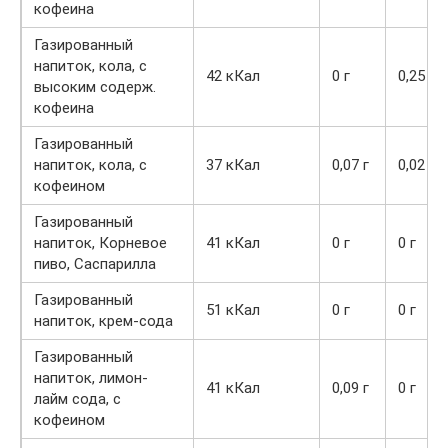
кофеина
Газированный
напиток, кола, с
42 кКал
0 г
0,25 г
высоким содерж.
кофеина
Газированный
напиток, кола, с
37 кКал
0,07 г
0,02 г
кофеином
Газированный
напиток, Корневое
41 кКал
0 г
0 г
пиво, Саспарилла
Газированный
51 кКал
0 г
0 г
напиток, крем-сода
Газированный
напиток, лимон-
41 кКал
0,09 г
0 г
лайм сода, с
кофеином