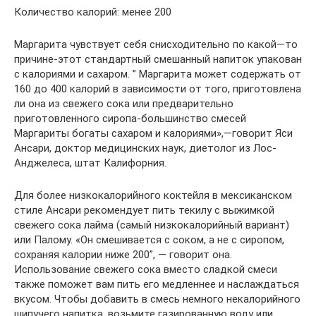
Количество калорий: менее 200
Маргарита чувствует себя снисходительно по какой—то
причине-этот стандартный смешанный напиток упакован
с калориями и сахаром. ” Маргарита может содержать от
160 до 400 калорий в зависимости от того, приготовлена
ли она из свежего сока или предварительно
приготовленного сиропа-большинство смесей
Маргариты богаты сахаром и калориями»,—говорит Яси
Ансари, доктор медицинских наук, диетолог из Лос-
Анджелеса, штат Калифорния.
Для более низкокалорийного коктейля в мексиканском
стиле Ансари рекомендует пить текилу с выжимкой
свежего сока лайма (самый низкокалорийный вариант)
или Палому. «Он смешивается с соком, а не с сиропом,
сохраняя калории ниже 200”, — говорит она.
Использование свежего сока вместо сладкой смеси
также поможет вам пить его медленнее и наслаждаться
вкусом. Чтобы добавить в смесь немного некалорийного
шипучего напитка, возьмите газированную воду или