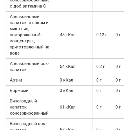
консервированный,
с доб витамина C
Апельсиновый
напиток, с соком и
мякотью,
замороженный
45 кКал
0,12 г
0 г
концентрат,
приготовленный на
воде
Апельсиновый сок-
54 кКал
0,2 г
0 г
напиток
Арзни
0 кКал
0 г
0 г
Боржоми
0 кКал
0 г
0 г
Виноградный
напиток,
61 кКал
0 г
0 г
консервированный
Виноградный сок-
напиток,
57 кКал
0 г
0 г