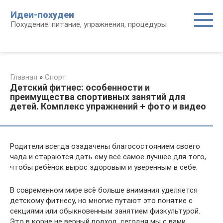
Перейти
Идеи-похудеи
к
Похудение: питание, упражнения, процедуры
контенту
Главная
»
Спорт
Детский фитнес: особенности и
преимущества спортивных занятий для
детей. Комплекс упражнений + фото и видео
Родители всегда озадачены благосостоянием своего
чада и стараются дать ему всё самое лучшее для того,
чтобы ребёнок вырос здоровым и уверенным в себе.
В современном мире всё больше внимания уделяется
детскому фитнесу, но многие путают это понятие с
секциями или обыкновенным занятием физкультурой.
Это в корне не верный подход, сегодня мы с вами