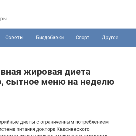
уры
Советы
Биодобавки
Спорт
Другое
вная жировая диета
о, сытное меню на неделю
орийные диеты с ограниченным потреблением
истема питания доктора Квасневского.