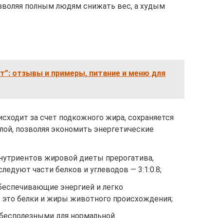
зволяя полным людям снижать вес, а худым
т”: отзывы и примеры, питание и меню для
сходит за счет подкожного жира, сохраняется
ой, позволяя экономить энергетические
 нутриентов жировой диеты прерогатива,
следуют части белков и углеводов — 3:1:0.8;
обеспечивающие энергией и легко
это белки и жиры животного происхождения;
 бесполезными для нормальной