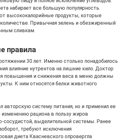
лковую пищу и полное исключение углеводов.
ета набирает все большую популярность.
ют высококалорийные продукты, которые
 количестве. Привычная зелень и обезжиренный
очным сливкам.
ые правила
ротяжении 30 лет. Именно столько понадобилось
ния влияние нутрентов на лишние кило. Доктор
для повышения и снижения веса в меню должны
укты. К ним относятся белки животного
л авторскую систему питания, но и применил ее
ря изменению рациона в пользу жиров
о-сосудистой, выделительной системы. Ранее
наоборот, требуют исключения
ровая диета Квасневского опровергла