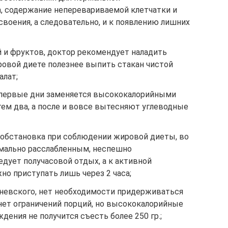
, содержание неперевариваемой клетчатки и
своения, а следовательно, и к появлению лишних
 и фруктов, доктор рекомендует наладить
ровой диете полезнее выпить стакан чистой
алат;
, первые дни заменяется высококалорийными
тем два, а после и вовсе вытесняют углеводные
 обстановка при соблюдении жировой диеты, во
мально расслабленным, неспешно
дует получасовой отдых, а к активной
о приступать лишь через 2 часа;
невского, нет необходимости придерживаться
нет ограничений порций, но высококалорийные
ения не получится съесть более 250 гр.;