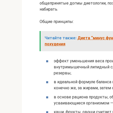
общепринятые догмы диетологии, по
набирать.
Общие принципы:
Читайте также:
Диета “минус фун
похудения
эффект уменьшения веса прои
внутримышечный липидный сл
резервы;
в идеальной формуле баланса
конечно же, за жирами, затем 
в основе рациона продукты, 
усваивающиеся организмом — 
каши, фрукты, овощи считает