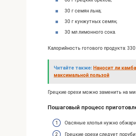
30 г семян льна;
30 г кунжутных семян;
30 мл лимонного сока.
Калорийность готового продукта: 330 к
Читайте также:
Наносит ли камба
максимальной пользой
Грецкие орехи можно заменить на ми
Пошаговый процесс приготовл
Овсяные хлопья нужно обжарит
Грецкие орехи следует поруби