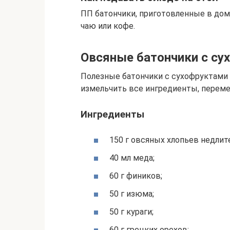
ПП батончики, приготовленные в дом
чаю или кофе.
Овсяные батончики с су
Полезные батончики с сухофруктами 
измельчить все ингредиенты, переме
Ингредиенты
150 г овсяных хлопьев недлит
40 мл меда;
60 г фиников;
50 г изюма;
50 г кураги;
60 г грецких орехов;