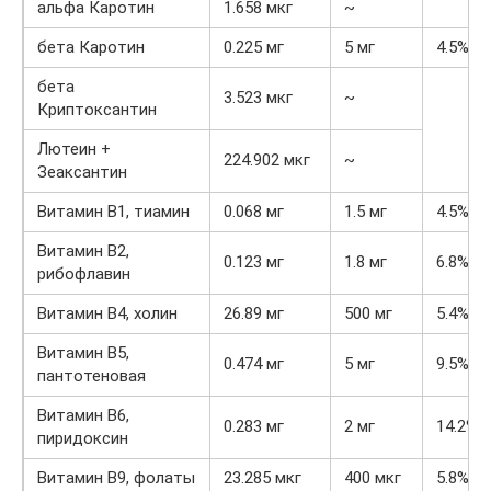
альфа Каротин
1.658 мкг
~
бета Каротин
0.225 мг
5 мг
4.5%
бета
3.523 мкг
~
Криптоксантин
Лютеин +
224.902 мкг
~
Зеаксантин
Витамин В1, тиамин
0.068 мг
1.5 мг
4.5%
Витамин В2,
0.123 мг
1.8 мг
6.8%
рибофлавин
Витамин В4, холин
26.89 мг
500 мг
5.4%
Витамин В5,
0.474 мг
5 мг
9.5%
пантотеновая
Витамин В6,
0.283 мг
2 мг
14.2%
пиридоксин
Витамин В9, фолаты
23.285 мкг
400 мкг
5.8%