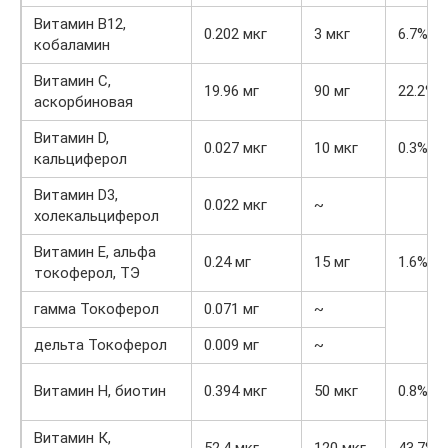
Витамин В12,
0.202 мкг
3 мкг
6.7%
кобаламин
Витамин C,
19.96 мг
90 мг
22.2%
аскорбиновая
Витамин D,
0.027 мкг
10 мкг
0.3%
кальциферол
Витамин D3,
0.022 мкг
~
холекальциферол
Витамин Е, альфа
0.24 мг
15 мг
1.6%
токоферол, ТЭ
гамма Токоферол
0.071 мг
~
дельта Токоферол
0.009 мг
~
Витамин Н, биотин
0.394 мкг
50 мкг
0.8%
Витамин К,
52.4 мкг
120 мкг
43.7%