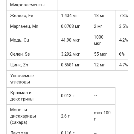
Микроэлементы
Железо, Fe
1.404 мг
18 мг
7.8%
Марганец, Mn
0.0708 мг
2 мг
3.5%
1000
Медь, Cu
41.98 мкг
4.2%
мкг
Селен, Se
3.292 мкг
55 мкг
6%
Цинк, Zn
0.5681 мг
12 мг
4.7%
Усвояемые
углеводы
Крахмал и
0.013 г
~
декстрины
Моно- и
max 100
дисахариды
2.6 г
г
(сахара)
Лактоза
0.116 г
~