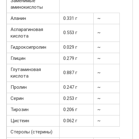
Заменимые
аминокислоты
Аланин
0.331 г
~
Аспарагиновая
0.553 г
~
кислота
Гидроксипролин
0.029 г
~
Глицин
0.279 г
~
Глутаминовая
0.887 г
~
кислота
Пролин
0.247 г
~
Серин
0.253 г
~
Тирозин
0.206 г
~
Цистеин
0.062 г
~
Стеролы (стерины)