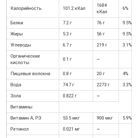
1684
Калорийность
101.2 кКал
6%
кКал
Белки
7.2 г
76 г
9.5%
Жиры
5.3 г
56 г
9.5%
Углеводы
6.7 г
219 г
3.1%
Органические
0.1 г
~
кислоты
Пищевые волокна
0.8 г
20 г
4%
Вода
74.7 г
2273 г
3.3%
Зола
0.822 г
~
Витамины
Витамин А, РЭ
53.5 мкг
900 мкг
5.9%
Ретинол
0.021 мг
~