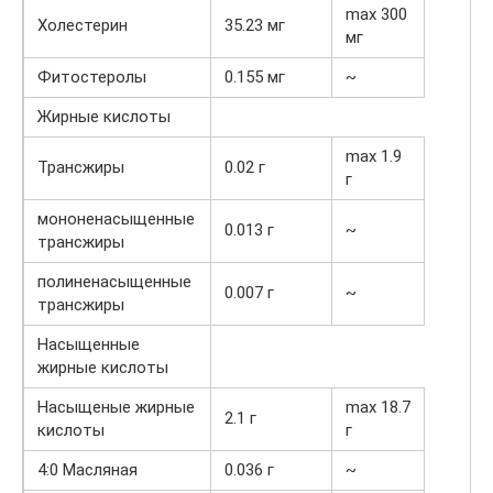
max 300
Холестерин
35.23 мг
мг
Фитостеролы
0.155 мг
~
Жирные кислоты
max 1.9
Трансжиры
0.02 г
г
мононенасыщенные
0.013 г
~
трансжиры
полиненасыщенные
0.007 г
~
трансжиры
Насыщенные
жирные кислоты
Насыщеные жирные
max 18.7
2.1 г
кислоты
г
4:0 Масляная
0.036 г
~