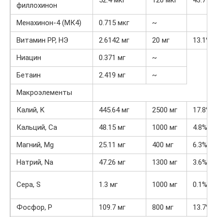
филлохинон
Менахинон-4 (МК4)
0.715 мкг
~
Витамин РР, НЭ
2.6142 мг
20 мг
13.1%
Ниацин
0.371 мг
~
Бетаин
2.419 мг
~
Макроэлементы
Калий, K
445.64 мг
2500 мг
17.8%
Кальций, Ca
48.15 мг
1000 мг
4.8%
Магний, Mg
25.11 мг
400 мг
6.3%
Натрий, Na
47.26 мг
1300 мг
3.6%
Сера, S
1.3 мг
1000 мг
0.1%
Фосфор, P
109.7 мг
800 мг
13.7%