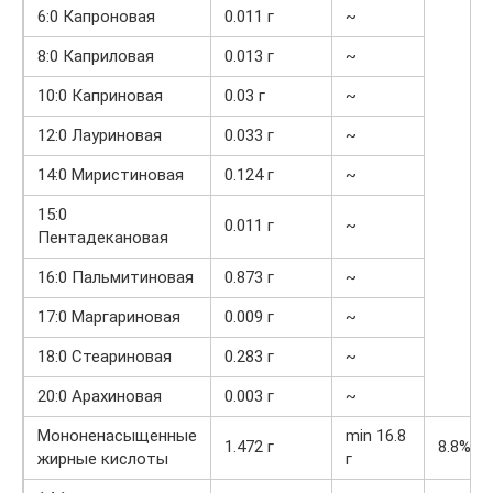
6:0 Капроновая
0.011 г
~
8:0 Каприловая
0.013 г
~
10:0 Каприновая
0.03 г
~
12:0 Лауриновая
0.033 г
~
14:0 Миристиновая
0.124 г
~
15:0
0.011 г
~
Пентадекановая
16:0 Пальмитиновая
0.873 г
~
17:0 Маргариновая
0.009 г
~
18:0 Стеариновая
0.283 г
~
20:0 Арахиновая
0.003 г
~
Мононенасыщенные
min 16.8
1.472 г
8.8%
жирные кислоты
г