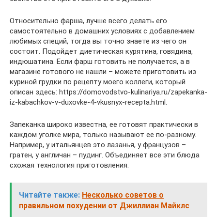
Относительно фарша, лучше всего делать его
самостоятельно в домашних условиях с добавлением
любимых специй, тогда вы точно знаете из чего он
состоит. Подойдет диетическая курятина, говядина,
индюшатина. Если фарш готовить не получается, а в
магазине готового не нашли – можете приготовить из
куриной грудки по рецепту моего коллеги, который
описан здесь: https://domovodstvo-kulinariya.ru/zapekanka-
iz-kabachkov-v-duxovke-4-vkusnyx-recepta.html.
Запеканка широко известна, ее готовят практически в
каждом уголке мира, только называют ее по-разному.
Например, у итальянцев это лазанья, у французов –
гратен, у англичан – пудинг. Объединяет все эти блюда
схожая технология приготовления.
Читайте также:
Несколько советов о
правильном похудении от Джиллиан Майклс