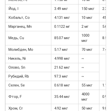
Йод, I
3.49 мкг
150 мкг
2.3%
Кобальт, Co
4.131 мкг
10 мкг
41.3
Марганец, Mn
0.1122 мг
2 мг
5.6%
1000
Медь, Cu
85.07 мкг
8.5%
мкг
Молибден, Mo
5.17 мкг
70 мкг
7.4%
Никель, Ni
4.998 мкг
~
Олово, Sn
21.62 мкг
~
Рубидий, Rb
97.3 мкг
~
Селен, Se
0.618 мкг
55 мкг
1.1%
4000
Фтор, F
35.44 мкг
0.9%
мкг
Хром, Cr
4.92 мкг
50 мкг
9.8%