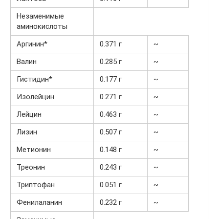
Незаменимые
аминокислоты
Аргинин*
0.371 г
~
Валин
0.285 г
~
Гистидин*
0.177 г
~
Изолейцин
0.271 г
~
Лейцин
0.463 г
~
Лизин
0.507 г
~
Метионин
0.148 г
~
Треонин
0.243 г
~
Триптофан
0.051 г
~
Фенилаланин
0.232 г
~