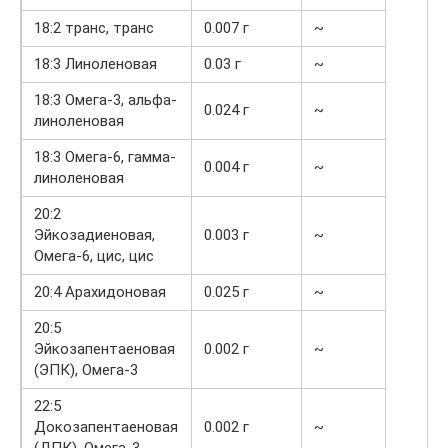
18:2 транс, транс
0.007 г
~
18:3 Линоленовая
0.03 г
~
18:3 Омега-3, альфа-
0.024 г
~
линоленовая
18:3 Омега-6, гамма-
0.004 г
~
линоленовая
20:2
Эйкозадиеновая,
0.003 г
~
Омега-6, цис, цис
20:4 Арахидоновая
0.025 г
~
20:5
Эйкозапентаеновая
0.002 г
~
(ЭПК), Омега-3
22:5
Докозапентаеновая
0.002 г
~
(ДПК), Омега-3