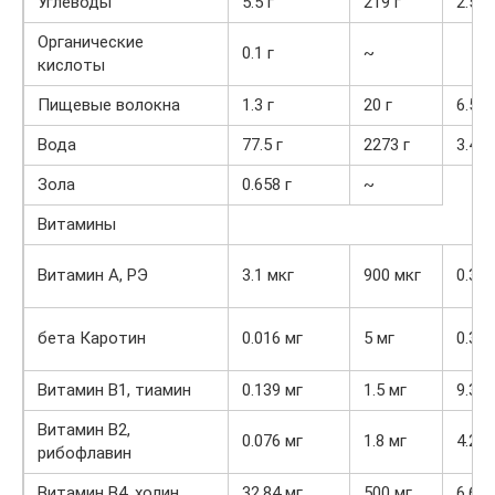
Углеводы
5.5 г
219 г
2.5%
Органические
0.1 г
~
кислоты
Пищевые волокна
1.3 г
20 г
6.5%
Вода
77.5 г
2273 г
3.4%
Зола
0.658 г
~
Витамины
Витамин А, РЭ
3.1 мкг
900 мкг
0.3%
бета Каротин
0.016 мг
5 мг
0.3%
Витамин В1, тиамин
0.139 мг
1.5 мг
9.3%
Витамин В2,
0.076 мг
1.8 мг
4.2%
рибофлавин
Витамин В4, холин
32.84 мг
500 мг
6.6%