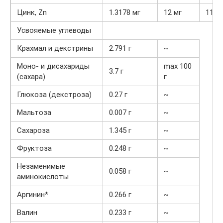
Цинк, Zn
1.3178 мг
12 мг
11%
Усвояемые углеводы
Крахмал и декстрины
2.791 г
~
Моно- и дисахариды
max 100
3.7 г
(сахара)
г
Глюкоза (декстроза)
0.27 г
~
Мальтоза
0.007 г
~
Сахароза
1.345 г
~
Фруктоза
0.248 г
~
Незаменимые
0.058 г
~
аминокислоты
Аргинин*
0.266 г
~
Валин
0.233 г
~