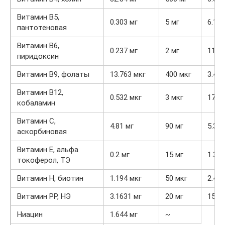
Витамин В5,
0.303 мг
5 мг
6.1%
пантотеновая
Витамин В6,
0.237 мг
2 мг
11.9
пиридоксин
Витамин В9, фолаты
13.763 мкг
400 мкг
3.4%
Витамин В12,
0.532 мкг
3 мкг
17.7
кобаламин
Витамин C,
4.81 мг
90 мг
5.3%
аскорбиновая
Витамин Е, альфа
0.2 мг
15 мг
1.3%
токоферол, ТЭ
Витамин Н, биотин
1.194 мкг
50 мкг
2.4%
Витамин РР, НЭ
3.1631 мг
20 мг
15.8
Ниацин
1.644 мг
~