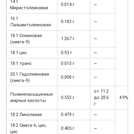
14:1
0.014 г
~
Миристолеиновая
16:1
0.183 г
~
Пальмитолеиновая
18:1 Олеиновая
1.267 г
~
(омега-9)
18:1 цис
0.93 г
~
18:1 транс
0.013 г
~
20:1 Гадолеиновая
0.008 г
~
(омега-9)
от 11.2
Полиненасыщенные
0.553 г
до 20.6
4.9%
жирные кислоты
г
18:2 Линолевая
0.479 г
~
18:2 Омега-6, цис,
0.405 г
~
цис