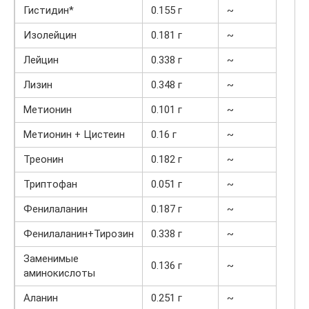
Гистидин*
0.155 г
~
Изолейцин
0.181 г
~
Лейцин
0.338 г
~
Лизин
0.348 г
~
Метионин
0.101 г
~
Метионин + Цистеин
0.16 г
~
Треонин
0.182 г
~
Триптофан
0.051 г
~
Фенилаланин
0.187 г
~
Фенилаланин+Тирозин
0.338 г
~
Заменимые
0.136 г
~
аминокислоты
Аланин
0.251 г
~