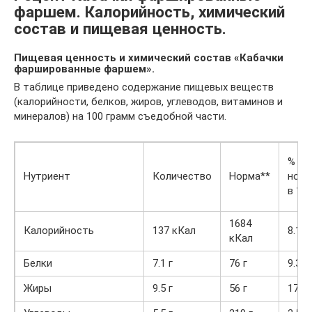
фаршем. Калорийность, химический
состав и пищевая ценность.
Пищевая ценность и химический состав «Кабачки
фаршированные фаршем».
В таблице приведено содержание пищевых веществ
(калорийности, белков, жиров, углеводов, витаминов и
минералов) на 100 грамм съедобной части.
% от
Нутриент
Количество
Норма**
нор
в 100
1684
Калорийность
137 кКал
8.1%
кКал
Белки
7.1 г
76 г
9.3%
Жиры
9.5 г
56 г
17%