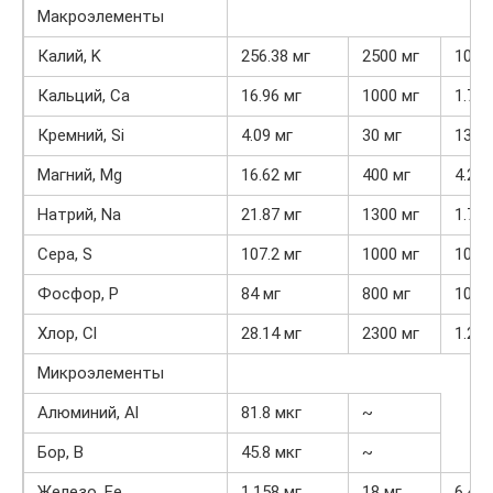
Макроэлементы
Калий, K
256.38 мг
2500 мг
10.3
Кальций, Ca
16.96 мг
1000 мг
1.7%
Кремний, Si
4.09 мг
30 мг
13.6
Магний, Mg
16.62 мг
400 мг
4.2%
Натрий, Na
21.87 мг
1300 мг
1.7%
Сера, S
107.2 мг
1000 мг
10.7
Фосфор, P
84 мг
800 мг
10.5
Хлор, Cl
28.14 мг
2300 мг
1.2%
Микроэлементы
Алюминий, Al
81.8 мкг
~
Бор, B
45.8 мкг
~
Железо, Fe
1.158 мг
18 мг
6.4%