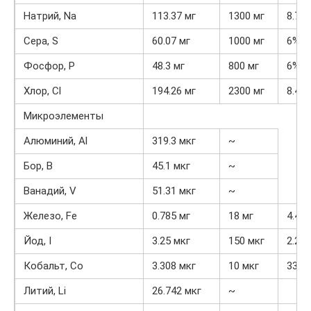
Натрий, Na
113.37 мг
1300 мг
8.7%
Сера, S
60.07 мг
1000 мг
6%
Фосфор, P
48.3 мг
800 мг
6%
Хлор, Cl
194.26 мг
2300 мг
8.4%
Микроэлементы
Алюминий, Al
319.3 мкг
~
Бор, B
45.1 мкг
~
Ванадий, V
51.31 мкг
~
Железо, Fe
0.785 мг
18 мг
4.4%
Йод, I
3.25 мкг
150 мкг
2.2%
Кобальт, Co
3.308 мкг
10 мкг
33.1
Литий, Li
26.742 мкг
~