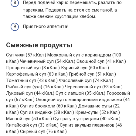
Перед подачей харчо перемешать, разлить по
тарелкам. Подавать на стол со сметаной, а
также свежим хрустящим хлебом.
Приятного аппетита!
Смежные продукты
Суп чили (57 кКал.) Морковный суп с кориандром (100
кКал.) Чечевичный суп (54 кКал.) Овощной суп (41 кКал.)
Прозрачный суп (8 кКал.) Куриный суп (60 кКал.)
Картофельный суп (63 кКал.) Грибной суп (51 кКал.)
Томатный суп (43 кКал.) Фасолевый суп (74 кКал.)
Рыбный суп (уха) (16 кКал.) Черепаховый суп (53 кКал.)
Луковый суп (44 кКал.) Суп с лапшой (35 кКал.) Гороховый
суп (67 кКал.) Овощной суп с макаронными изделиями (44
кКал.) Суп из брокколи (60 кКал.) Домашние супы (22
кКал.) Суп из индейки (38 кКал.) Крем-супы (52 кКал.)
Мясной суп (50 кКал.) Суп-рагу с устрицами (40 кКал.)
Китайский суп (33 кКал.) Суп из акульих плавников (46
кКал.) Сырный суп (76 кКал.)