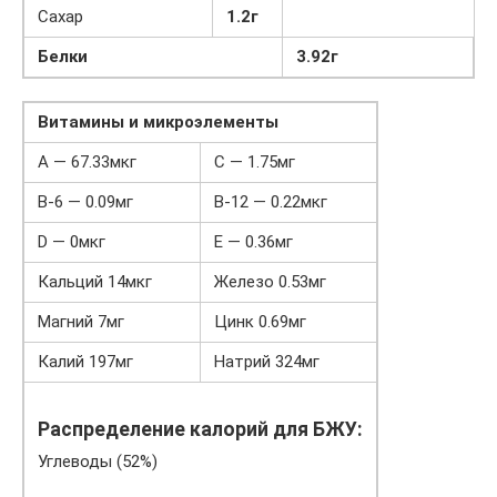
Сахар
1.2г
Белки
3.92г
Витамины и микроэлементы
A — 67.33мкг
C — 1.75мг
B-6 — 0.09мг
B-12 — 0.22мкг
D — 0мкг
E — 0.36мг
Кальций 14мкг
Железо 0.53мг
Магний 7мг
Цинк 0.69мг
Калий 197мг
Натрий 324мг
Распределение калорий для БЖУ:
Углеводы (52%)