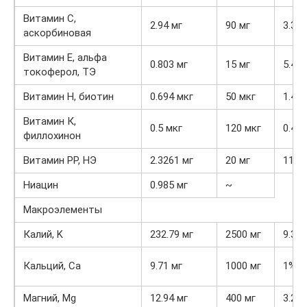
Витамин C,
2.94 мг
90 мг
3.3%
аскорбиновая
Витамин Е, альфа
0.803 мг
15 мг
5.4%
токоферол, ТЭ
Витамин Н, биотин
0.694 мкг
50 мкг
1.4%
Витамин К,
0.5 мкг
120 мкг
0.4%
филлохинон
Витамин РР, НЭ
2.3261 мг
20 мг
11.6
Ниацин
0.985 мг
~
Макроэлементы
Калий, K
232.79 мг
2500 мг
9.3%
Кальций, Ca
9.71 мг
1000 мг
1%
Магний, Mg
12.94 мг
400 мг
3.2%