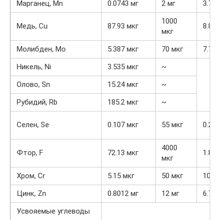
Марганец, Mn
0.0743 мг
2 мг
3.7%
1000
Медь, Cu
87.93 мкг
8.8%
мкг
Молибден, Mo
5.387 мкг
70 мкг
7.7%
Никель, Ni
3.535 мкг
~
Олово, Sn
15.24 мкг
~
Рубидий, Rb
185.2 мкг
~
Селен, Se
0.107 мкг
55 мкг
0.2%
4000
Фтор, F
72.13 мкг
1.8%
мкг
Хром, Cr
5.15 мкг
50 мкг
10.3
Цинк, Zn
0.8012 мг
12 мг
6.7%
Усвояемые углеводы