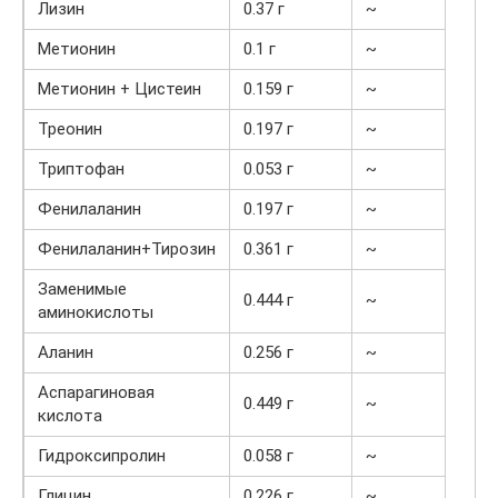
Лизин
0.37 г
~
Метионин
0.1 г
~
Метионин + Цистеин
0.159 г
~
Треонин
0.197 г
~
Триптофан
0.053 г
~
Фенилаланин
0.197 г
~
Фенилаланин+Тирозин
0.361 г
~
Заменимые
0.444 г
~
аминокислоты
Аланин
0.256 г
~
Аспарагиновая
0.449 г
~
кислота
Гидроксипролин
0.058 г
~
Глицин
0.226 г
~