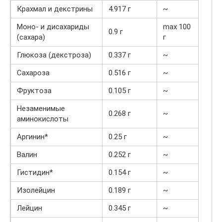
Крахмал и декстрины
4.917 г
~
Моно- и дисахариды
max 100
0.9 г
(сахара)
г
Глюкоза (декстроза)
0.337 г
~
Сахароза
0.516 г
~
Фруктоза
0.105 г
~
Незаменимые
0.268 г
~
аминокислоты
Аргинин*
0.25 г
~
Валин
0.252 г
~
Гистидин*
0.154 г
~
Изолейцин
0.189 г
~
Лейцин
0.345 г
~