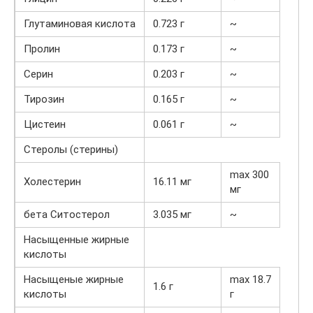
Глутаминовая кислота
0.723 г
~
Пролин
0.173 г
~
Серин
0.203 г
~
Тирозин
0.165 г
~
Цистеин
0.061 г
~
Стеролы (стерины)
max 300
Холестерин
16.11 мг
мг
бета Ситостерол
3.035 мг
~
Насыщенные жирные
кислоты
Насыщеные жирные
max 18.7
1.6 г
кислоты
г