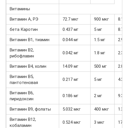
Витамины
Витамин А, РЭ
72.7 мкг
900 мкг
8.1%
бета Каротин
0.437 мг
5 мг
8.7%
Витамин В1, тиамин
0.044 мг
1.5 мг
2.9%
Витамин В2,
0.042 мг
1.8 мг
2.3%
рибофлавин
Витамин В4, холин
14.09 мг
500 мг
2.8%
Витамин В5,
0.217 мг
5 мг
4.3%
пантотеновая
Витамин В6,
0.186 мг
2 мг
9.3%
пиридоксин
Витамин В9, фолаты
5.032 мкг
400 мкг
1.3%
Витамин В12,
0.524 мкг
3 мкг
17.5
кобаламин