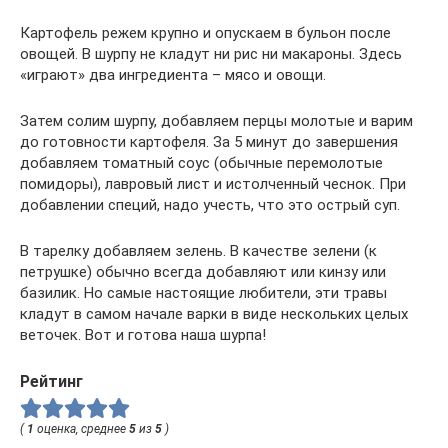
Картофель режем крупно и опускаем в бульон после
овощей. В шурпу не кладут ни рис ни макароны. Здесь
«играют» два ингредиента – мясо и овощи.
Затем солим шурпу, добавляем перцы молотые и варим
до готовности картофеля. За 5 минут до завершения
добавляем томатный соус (обычные перемолотые
помидоры), лавровый лист и истолченный чеснок. При
добавлении специй, надо учесть, что это острый суп.
В тарелку добавляем зелень. В качестве зелени (к
петрушке) обычно всегда добавляют или кинзу или
базилик. Но самые настоящие любители, эти травы
кладут в самом начале варки в виде нескольких целых
веточек. Вот и готова наша шурпа!
Рейтинг
(
1
оценка, среднее
5
из
5
)