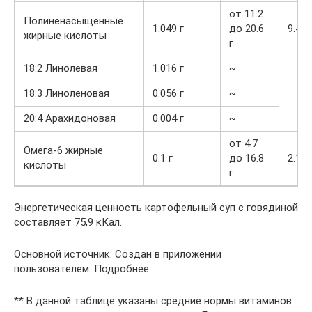
от 11.2
Полиненасыщенные
1.049 г
до 20.6
9.4%
жирные кислоты
г
18:2 Линолевая
1.016 г
~
18:3 Линоленовая
0.056 г
~
20:4 Арахидоновая
0.004 г
~
от 4.7
Омега-6 жирные
0.1 г
до 16.8
2.1%
кислоты
г
Энергетическая ценность картофельный суп с говядиной
составляет 75,9 кКал.
Основной источник: Создан в приложении
пользователем. Подробнее.
** В данной таблице указаны средние нормы витаминов