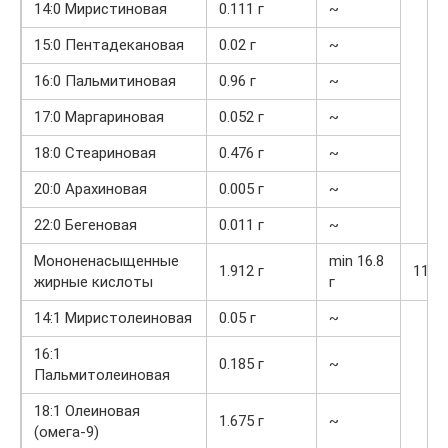
14:0 Миристиновая
0.111 г
~
15:0 Пентадекановая
0.02 г
~
16:0 Пальмитиновая
0.96 г
~
17:0 Маргариновая
0.052 г
~
18:0 Стеариновая
0.476 г
~
20:0 Арахиновая
0.005 г
~
22:0 Бегеновая
0.011 г
~
Мононенасыщенные
min 16.8
1.912 г
11.4
жирные кислоты
г
14:1 Миристолеиновая
0.05 г
~
16:1
0.185 г
~
Пальмитолеиновая
18:1 Олеиновая
1.675 г
~
(омега-9)