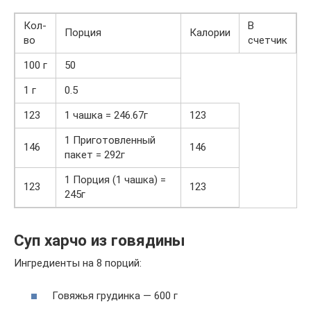
Кол-
В
Порция
Калории
во
счетчик
100 г
50
1 г
0.5
123
1 чашка = 246.67г
123
1 Приготовленный
146
146
пакет = 292г
1 Порция (1 чашка) =
123
123
245г
Суп харчо из говядины
Ингредиенты на 8 порций:
Говяжья грудинка — 600 г