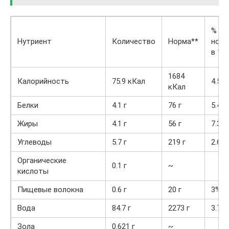
% от
Нутриент
Количество
Норма**
нор
в 100
1684
Калорийность
75.9 кКал
4.5%
кКал
Белки
4.1 г
76 г
5.4%
Жиры
4.1 г
56 г
7.3%
Углеводы
5.7 г
219 г
2.6%
Органические
0.1 г
~
кислоты
Пищевые волокна
0.6 г
20 г
3%
Вода
84.7 г
2273 г
3.7%
Зола
0.621 г
~