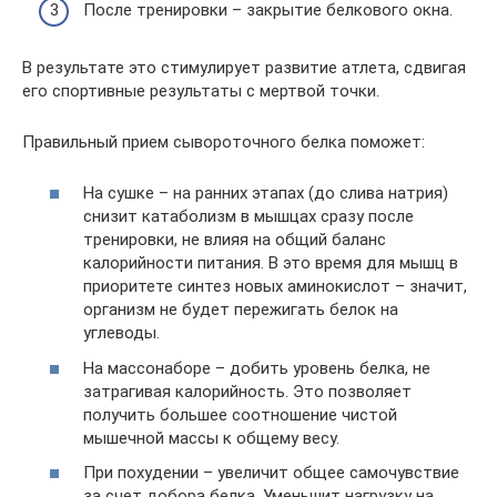
После тренировки – закрытие белкового окна.
В результате это стимулирует развитие атлета, сдвигая
его спортивные результаты с мертвой точки.
Правильный прием сывороточного белка поможет:
На сушке – на ранних этапах (до слива натрия)
снизит катаболизм в мышцах сразу после
тренировки, не влияя на общий баланс
калорийности питания. В это время для мышц в
приоритете синтез новых аминокислот – значит,
организм не будет пережигать белок на
углеводы.
На массонаборе – добить уровень белка, не
затрагивая калорийность. Это позволяет
получить большее соотношение чистой
мышечной массы к общему весу.
При похудении – увеличит общее самочувствие
за счет добора белка. Уменьшит нагрузку на